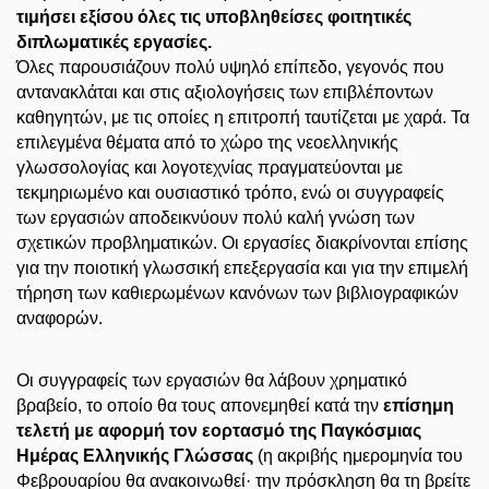
τιμήσει εξίσου όλες τις υποβληθείσες φοιτητικές
διπλωματικές εργασίες.
Όλες παρουσιάζουν πολύ υψηλό επίπεδο, γεγονός που
αντανακλάται και στις αξιολογήσεις των επιβλέποντων
καθηγητών, με τις οποίες η επιτροπή ταυτίζεται με χαρά. Τα
επιλεγμένα θέματα από το χώρο της νεοελληνικής
γλωσσολογίας και λογοτεχνίας πραγματεύονται με
τεκμηριωμένο και ουσιαστικό τρόπο, ενώ οι συγγραφείς
των εργασιών αποδεικνύουν πολύ καλή γνώση των
σχετικών προβληματικών. Οι εργασίες διακρίνονται επίσης
για την ποιοτική γλωσσική επεξεργασία και για την επιμελή
τήρηση των καθιερωμένων κανόνων των βιβλιογραφικών
αναφορών.
Οι συγγραφείς των εργασιών θα λάβουν χρηματικό
βραβείο, το οποίο θα τους απονεμηθεί κατά την
επίσημη
τελετή με αφορμή τον εορτασμό της Παγκόσμιας
Ημέρας Ελληνικής Γλώσσας
(η ακριβής ημερομηνία του
Φεβρουαρίου θα ανακοινωθεί· την πρόσκληση θα τη βρείτε