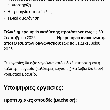
η υποστήριξη
Ημερομηνία υποστήριξης
Τελική αξιολόγηση
Τελική ημερομηνία κατάθεσης προτάσεων
: έως τις 30
Σεπτεμβρίου 2025.
Ημερομηνία ανακοίνωσης
αποτελεσμάτων διαγωνισμού
: έως τις 31
Δεκεμβρίου
2025.
Οι
εργασίες
θα
αξιολογούνται
από
ειδική
επιτροπή και η
καλύτερη εργασία (καλύτερες εργασίες) θα λάβει (λάβουν)
χρηματικό βραβείο.
Υποψήφιες εργασίες:
Προπτυχιακές σπουδές (Bachelor):