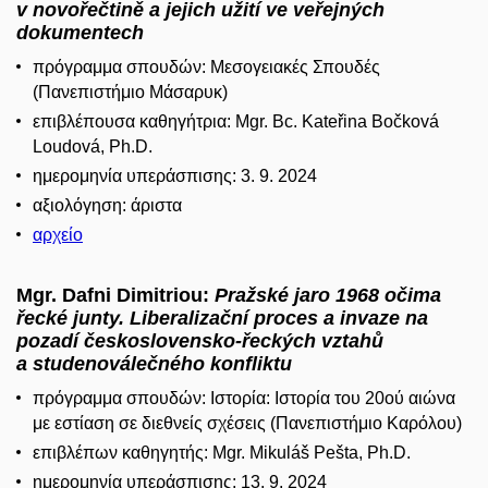
v novořečtině a jejich užití ve veřejných
dokumentech
πρόγραμμα σπουδών: Μεσογειακές Σπουδές
(Πανεπιστήμιο Μάσαρυκ)
επιβλέπουσα καθηγήτρια: Mgr. Bc. Kateřina Bočková
Loudová, Ph.D.
ημερομηνία υπεράσπισης: 3. 9. 2024
αξιολόγηση: άριστα
αρχείο
Mgr. Dafni Dimitriou:
Pražské jaro 1968 očima
řecké junty. Liberalizační proces a invaze na
pozadí československo-řeckých vztahů
a studenoválečného konfliktu
πρόγραμμα σπουδών:
Ιστορία: Ιστορία του 20ού αιώνα
με εστίαση σε διεθνείς σχέσεις (Πανεπιστήμιο Καρόλου)
επιβλέπων καθηγητής: Mgr. Mikuláš Pešta, Ph.D.
ημερομηνία υπεράσπισης: 13. 9. 2024