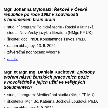
Mgr. Johanna Mylonaki:
Řekové v České
republice po roce 1992 v souvislosti
s fenoménem brain drain
studijní program: Politické teorie - Řecká a latinská
studia: Novořecký jazyk a literatura (NMgr, FF UK)
školitel: doc. PhDr. Konstantinos Tsivos, Ph.D.
datum obhajoby: 13. 6. 2024
závěrečné hodnocení: výborně
archiv
Mgr. et Mgr. Ing. Daniela Kuchtová:
Způsoby
tvoření názvů ženských pracovních pozic
v novořečtině a jejich užití ve veřejných
dokumentech
studijní program: Mediteránní studia (NMgr, FF MU)
školitelka: Mgr. Bc. Kateřina Bočková Loudová, Ph.D.
datum obhajoby: 3. 9. 2024