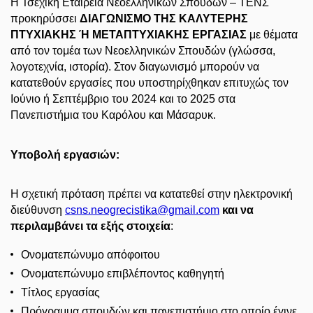
Η
Τσεχική
Εταιρεία
Νεοελληνικών
Σπουδών
–
ΤΕΝΣ
προκηρύσσει
ΔΙΑΓΩΝΙΣΜΟ
ΤΗΣ
ΚΑΛΥΤΕΡΗΣ
ΠΤΥΧΙΑΚΗΣ
Ή ΜΕΤΑΠΤΥΧΙΑΚΗΣ ΕΡΓΑΣΙΑΣ
με θέματα
από το
ν
τομέα
των
Νεοελληνικών
Σπουδών
(
γλώσσα
,
λογοτεχνία
,
ιστορία
).
Στον διαγωνισμό μπορούν να
κατατεθούν εργασίες που υποστηρίχθηκαν επιτυχώς τον
Ιούνιο ή Σεπτέμβριο του 2024 και το 2025 στα
Πανεπιστήμια του Καρόλου και Μάσαρυκ.
Υποβολή εργασιών:
Η
σχετική
πρόταση
πρέπει
να κατατεθεί στην ηλεκτρονική
διεύθυνση
csns.neogrecistika@gmail.com
και να
περιλαμβάνει τα εξής στοιχεία
:
Ονοματεπώνυμο απόφοιτου
Ονοματεπώνυμο επιβλέποντος καθηγητή
Τίτλος εργασίας
Πρόγραμμα σπουδών και πανεπιστήμιο στο οποίο έγινε