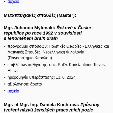
αρχείο
Μεταπτυχιακές σπουδές (Master):
Mgr. Johanna Mylonaki:
Řekové v České
republice po roce 1992 v souvislosti
s fenoménem brain drain
πρόγραμμα σπουδών: Πολιτικές Θεωρίες - Ελληνικές και
Λατινικές Σπουδές: Νεοελληνική Φιλολογία
(Πανεπιστήμιο Καρόλου)
επιβλέπων καθηγητής: doc. PhDr. Konstantinos Tsivos,
Ph.D.
ημερομηνία υπεράσπισης: 13. 6. 2024
αξιολόγηση: άριστα
αρχείο
Mgr. et Mgr. Ing. Daniela Kuchtová:
Způsoby
tvoření názvů ženských pracovních pozic