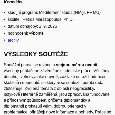
Kerasidis
studijní program: Mediteránní studia (NMgr, FF MU)
školitel: Petros Marazopoulos, Ph.D.
datum obhajoby: 2. 9. 2025
hodnocení: výborně
archiv
VÝSLEDKY SOUTĚŽE
Soutěžní porota se rozhodla
stejnou měrou ocenit
všechny přihlášené závěrečné studentské práce. Všechny
dosahují velmi vysoké úrovně, což také odráží hodnocení
školitelů i oponentů, se kterýmι se soutěžní porota ráda
ztotožňuje. Zvolená témata z oblasti neogrecistiky,
jazykově i literárně zaměřená, jsou zpracována fundovaně
a přínosným způsobem, přičemž diplomandky a
diplomandi prokazují velmi dobrou orientaci v
problematice, přinášejí nové informace a pohledy. Práce se