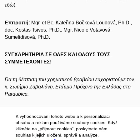
εδώ).
Επιτροπή:
Mgr. et Bc. Kateřina Bočková Loudová, Ph.D.,
doc. Kostas Tsivos, Ph.D., Mgr. Nicole Votavová
Sumelidisová, Ph.D.
ΣΥΓΧΑΡΗΤΗΡΙΑ ΣΕ ΟΛΕΣ ΚΑΙ ΟΛΟΥΣ ΤΟΥΣ
ΣΥΜΜΕΤΕΧΟΝΤΕΣ!
Για τη θέσπιση του χρηματικού βραβείου ευχαριστούμε τον
κ. Σωτήριο Ζαβαλιάνη, Επίτιμο Πρόξενο της Ελλάδας στο
Pardubice.
K vyhodnocování tohoto webu a k personalizaci
obsahu a reklam používáme soubory cookies. Když
klikněte na „přijmout cookies", poskytnete nám
souhlas k jejich uložení, správě a analýze.