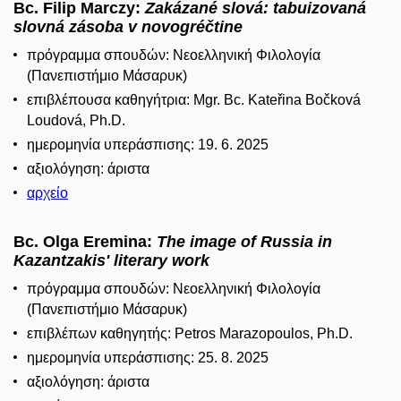
Bc. Filip Marczy:
Zakázané slová: tabuizovaná
slovná zásoba v novogréčtine
πρόγραμμα σπουδών: Νεοελληνική Φιλολογία
(Πανεπιστήμιο Μάσαρυκ)
επιβλέπουσα καθηγήτρια: Mgr. Bc. Kateřina Bočková
Loudová, Ph.D.
ημερομηνία υπεράσπισης: 19. 6. 2025
αξιολόγηση: άριστα
αρχείο
Bc. Olga Eremina:
The image of Russia in
Kazantzakis' literary work
πρόγραμμα σπουδών: Νεοελληνική Φιλολογία
(Πανεπιστήμιο Μάσαρυκ)
επιβλέπων καθηγητής: Petros Marazopoulos, Ph.D.
ημερομηνία υπεράσπισης: 25. 8. 2025
αξιολόγηση: άριστα