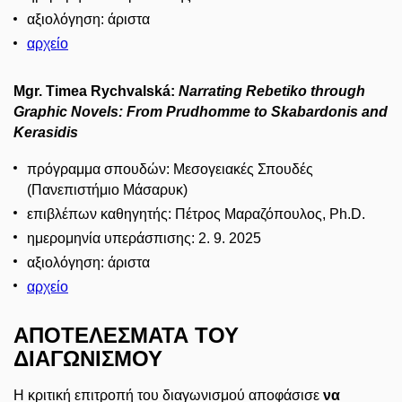
αξιολόγηση: άριστα
αρχείο
Mgr. Timea Rychvalská:
Narrating Rebetiko through
Graphic Novels: From Prudhomme to Skabardonis and
Kerasidis
πρόγραμμα σπουδών: Μεσογειακές Σπουδές
(Πανεπιστήμιο Μάσαρυκ)
επιβλέπων καθηγητής: Πέτρος Μαραζόπουλος, Ph.D.
ημερομηνία υπεράσπισης: 2. 9. 2025
αξιολόγηση: άριστα
αρχείο
ΑΠΟΤΕΛΕΣΜΑΤΑ ΤΟΥ
ΔΙΑΓΩΝΙΣΜΟΥ
Η κριτική επιτροπή του διαγωνισμού αποφάσισε
να