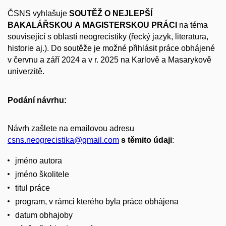
ČSNS vyhlašuje
SOUTĚŽ O NEJLEPŠÍ
BAKALÁŘSKOU Α MAGISTERSKOU PRÁCI
na téma
související s oblastí neogrecistiky (řecký jazyk, literatura,
historie aj.). Do soutěže je možné přihlásit práce obhájené
v červnu a září 2024 a v r. 2025 na Karlově a Masarykově
univerzitě.
Podání návrhu:
Návrh zašlete na emailovou adresu
csns.neogrecistika@gmail.com
s těmito údaji
:
jméno autora
jméno školitele
titul práce
program, v rámci kterého byla práce obhájena
datum obhajoby