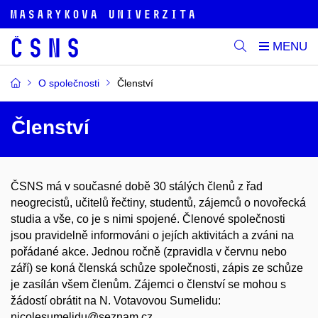
O společnosti
Členství
Členství
ČSNS má v současné době 30 stálých členů z řad
neogrecistů, učitelů řečtiny, studentů, zájemců o novořecká
studia a vše, co je s nimi spojené. Členové společnosti
jsou pravidelně informováni o jejích aktivitách a zváni na
pořádané akce. Jednou ročně (zpravidla v červnu nebo
září) se koná členská schůze společnosti, zápis ze schůze
je zasílán všem členům. Zájemci o členství se mohou s
žádostí obrátit na N. Votavovou Sumelidu:
nicolesumelidu@seznam.cz.