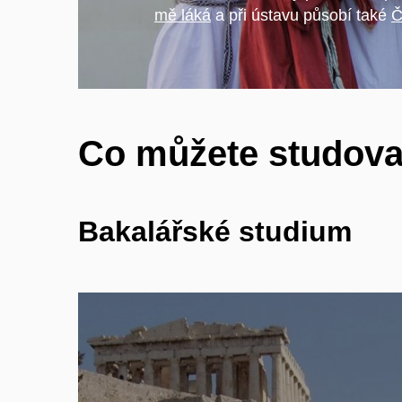
mě láká
a při ústavu působí také
Č
Co můžete studova
Bakalářské studium
Pronikněte do fascinujícího světa
starověkých civilizací a zamýšlejte