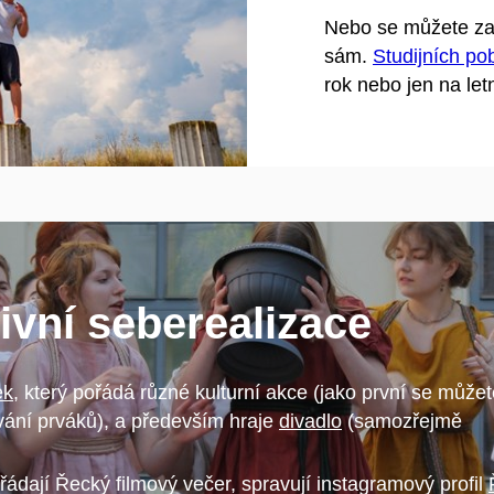
Nebo se můžete za 
sám.
Studijních po
rok nebo jen na letn
tivní seberealizace
ek
, který pořádá různé kulturní akce (jako první se můžete
ání prváků), a především hraje
divadlo
(samozřejmě
řádají
Řecký filmový večer, spravují instagramový profil