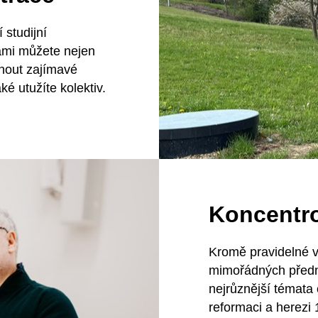
 studijní
námi můžete nejen
hnout zajímavé
é utužíte kolektiv.
Koncentr
Kromě pravidelné v
mimořádných předn
nejrůznější témata
reformaci a herezi 