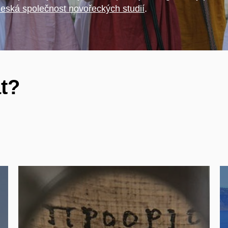
eská společnost novořeckých studií
.
t?
Naučte se klasickou řečtinu a/nebo
latinu a pronikněte skrze literaturu
do myšlenkového světa antiky. V