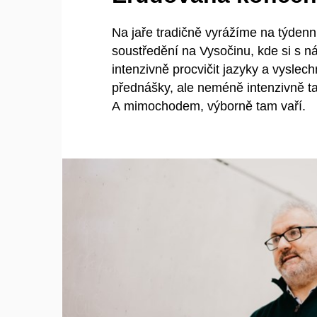
Na jaře tradičně vyrážíme na týdenní
soustředění na Vysočinu, kde si s 
intenzivně procvičit jazyky a vyslec
přednášky, ale neméně intenzivně tak
A mimochodem, výborně tam vaří.