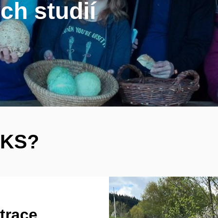
ch studií
ÚKS?
trace