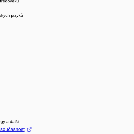
 středověku
ských jazyků
gy a další
o současnost