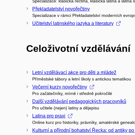
Specializace: klasická řečtina, klasická latina a latina
Překladatelství novořečtiny
Specializace v rámci Překladatelství moderních evrop
Učitelství latinského jazyka a literatury
Celoživotní vzdělávání
Letní vzdělávací akce pro děti a mládež
Příměstské tábory a letní školy s antickou tematikou
Večerní kurzy novořečtiny
Pro začátečníky, mírně i středně pokročilé
Další vzdělávání pedagogických pracovníků
Pro učitele (nejen) latiny a dějepisu
Latina pro praxi
Online kurz pro historiky, právníky, amatérské genealo
Kulturní a přírodní bohatství Řecka: od antiky p