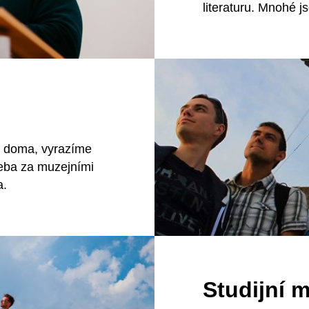
literaturu. Mnohé js
y doma, vyrazíme
řeba za muzejními
a.
Studijní m