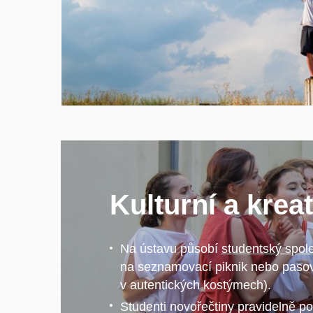
Kulturní a krea
Na ústavu působí
studentský spol
na seznamovací piknik nebo pasov
v autentických kostýmech).
Studenti novořečtiny pravidelně po