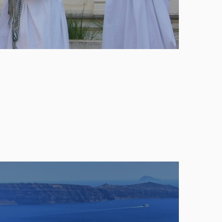
Naučte se moderní řečtinu a
seznamte se s řeckou literaturou a