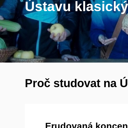
Ústavu klasický
Proč studovat na 
Erudovaná koncen