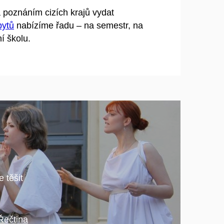
poznáním cizích krajů vydat
bytů
nabízíme řadu – na semestr, na
í školu.
 těšit
Řečtina