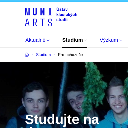
Aktuálně
Studium
Výzkum
Studium
Pro uchazeče
Studujte na