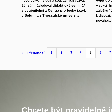
novořeckých studií a současných výzvách.
vyjet do
16. září následoval
didaktický seminář
v sekci "I
s vyučujícími z Centra pro řecký jazyk
záložku "D
v Soluni a z Thessalské univerzity
.
k dispozic
neváhejte
1
2
3
4
5
6
7
Předchozí
Chcete být pravidelně 