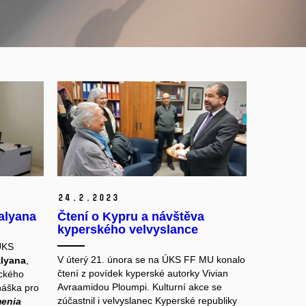
24.
2.
2023
alyana
Čtení o Kypru a návštěva
kyperského velvyslance
ÚKS
V úterý 21. února se na ÚKS FF MU konalo
lyana
,
čtení z povídek kyperské autorky Vivian
ického
Avraamidou Ploumpi. Kulturní akce se
náška pro
zúčastnil i velvyslanec Kyperské republiky
menia