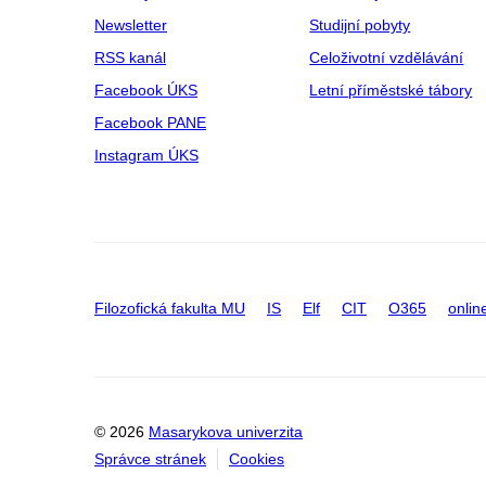
Newsletter
Studijní pobyty
RSS kanál
Celoživotní vzdělávání
Facebook ÚKS
Letní příměstské tábory
Facebook PANE
Instagram ÚKS
Filozofická fakulta MU
IS
Elf
CIT
O365
onlin
© 2026
Masarykova univerzita
Správce stránek
Cookies