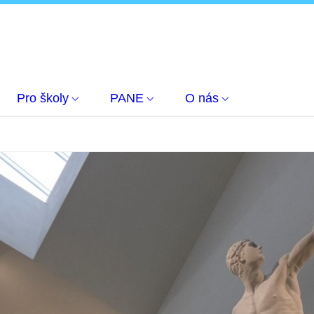
Pro školy
PANE
O nás