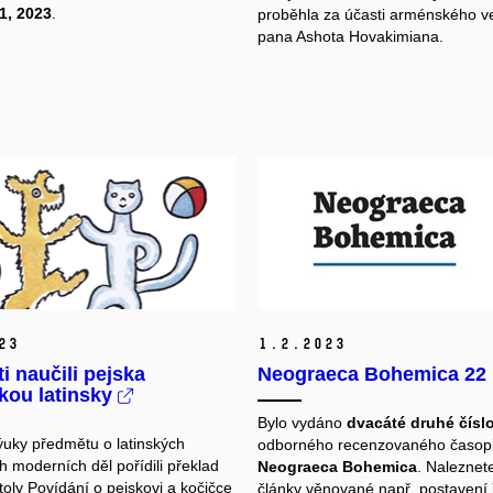
1, 2023
.
proběhla za účasti arménského v
pana Ashota Hovakimiana.
23
1.
2.
2023
i naučili pejska
Neograeca Bohemica 22
kou latinsky
Bylo vydáno
dvacáté druhé čísl
ýuky předmětu o latinských
odborného recenzovaného časop
h moderních děl pořídili překlad
Neograeca Bohemica
. Naleznet
toly Povídání o pejskovi a kočičce
články věnované např. postavení 