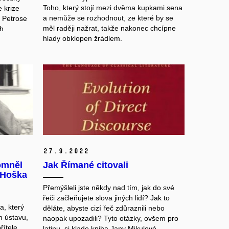
Toho, který stojí mezi dvěma kupkami sena
 krize
a nemůže se rozhodnout, ze které by se
y Petrose
měl raději nažrat, takže nakonec chcípne
ch
hlady obklopen žrádlem.
27.
9.
2022
omněl
Jak Římané citovali
. Hoška
Přemýšleli jste někdy nad tím, jak do své
řeči začleňujete slova jiných lidí? Jak to
a, který
děláte, abyste cizí řeč zdůraznili nebo
m ústavu,
naopak upozadili? Tyto otázky, ovšem pro
ítele
latinu, si klade kniha Jany Mikulové