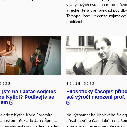
v jazykových svazech nebo otázce
v řecké literatuře, překlad povídk
Tatsopoulose i recenze zajímavý
publikací.
2022
19.
10.
2022
i jste na Laetae segetes
Filosofický časopis přip
ou Kytici? Podívejte se
sté výročí narození prof
znam
alady z
Kytice Karla Jaromíra
Na významného klasického filolog
latinském překladu Jana Šprincla
působil svého času také na naše
l náš studentský divadelní spolek
a na svého nezapomenutelného př