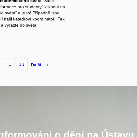
 akademického světa
. Stačí
nformace pro studenty" kliknout na
o světa" a je to! Případně jsou
i i naši katedroví koordinátoři. Tak
 a vyrazte do světa!
…
11
Další
informováni o dění na Ústavu