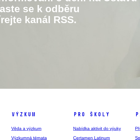
laste se k odběru
rejte kanál RSS.
Výzkum
Pro školy
P
Věda a výzkum
Nabídka aktivit do výuky
Př
Výzkumná témata
Certamen Latinum
Sp