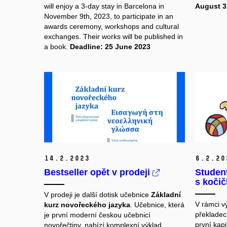
will enjoy a 3-day stay in Barcelona in
August 3
November 9th, 2023, to participate in an
awards ceremony, workshops and cultural
exchanges. Their works will be published in
a book.
Deadline: 25 June 2023
14.
2.
2023
6.
2.
20
Bestseller opět v prodeji
Student
s kočič
V prodeji je další dotisk učebnice
Základní
V rámci v
kurz novořeckého jazyka
. Učebnice, která
překladec
je první moderní českou učebnicí
první kapi
novořečtiny, nabízí komplexní výklad