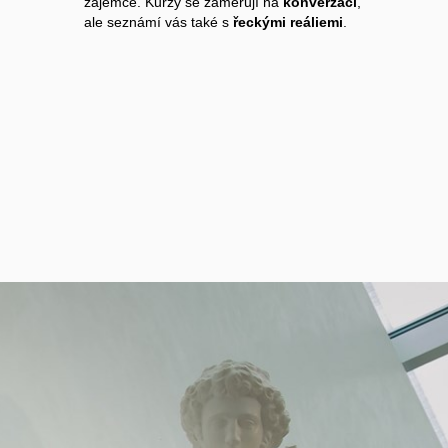
zájemce. Kurzy se zaměřují na
konverzaci
,
ale seznámí vás také s
řeckými reáliemi
.