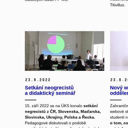
Titivillus.
23.
9.
2022
23.
9.
2
Setkání neogrecistů
Nový w
a didaktický seminář
odděle
15. září 2022 se na ÚKS konalo
setkání
Zahraničn
negrecistů z ČR, Slovenska, Maďarska,
webové st
Slovinska, Ukrajiny, Polska a Řecka.
studenti 
Pedagogové diskutovali o podobě
o tom, c