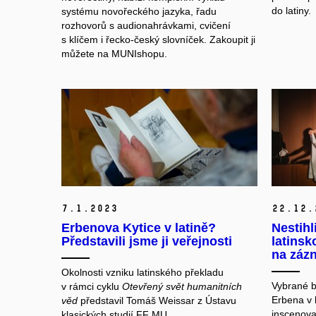
do latiny.
systému novořeckého jazyka, řadu
rozhovorů s audionahrávkami, cvičení
s klíčem i řecko-český slovníček. Zakoupit ji
můžete na MUNIshopu.
7.
1.
2023
22.
12.
Erbenova Kytice v latině?
Nestihl
Představili jsme ji veřejnosti
latinsk
na zá
Okolnosti vzniku latinského překladu
Vybrané b
v rámci cyklu
Otevřený svět humanitních
Erbena v
věd
představil Tomáš Weissar z Ústavu
inscenova
klasických studií FF MU.