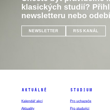
klasických studií? Přih
newsletteru nebo odebí
NEWSLETTER
RSS KANÁL
Aktuálně
Studium
Kalendář akcí
Pro uchazeče
Aktuality
Pro studující