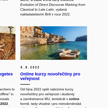
Evolution of Direct Discourse Marking from
Classical to Late Latin
, vydaná
nakladatelstvím Brill v roce 2022.
4.
8.
2022
segetes
Online kurzy novořečtiny pro
veřejnost
archers to
Od října 2022 opět nabízíme kurzy
ffline" in
novořečtiny pro veřejnost i studenty
posals
a zaměstnance MU, tentokrát v
online
 2022
.
formě, tedy vhodné i pro mimobrněnské