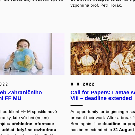
vzpomíná prof. Petr Horák.
022
8.
8.
2022
eb Zahraničního
Call for Papers: Laetae 
ní FF MU
VIII – deadline extended
í oddělení FF M spustilo nové
An opportunity for beginning rese
ránky, kde všichni (nejen)
present their work. After a break "o
najdou
přehledné informace
Brno again. The
deadline
for pro
o udělat, když se rozhodnou
has been extended to
31 August