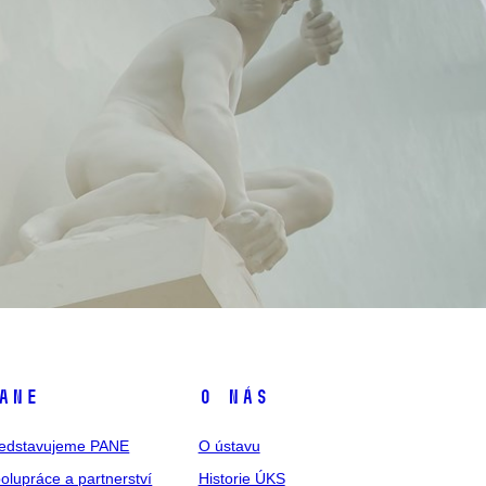
ANE
O nás
edstavujeme PANE
O ústavu
olupráce a partnerství
Historie ÚKS