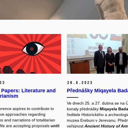
23
28.
4.
2023
r Papers: Literature and
Přednášky Miqayela Bad
arianism
Ve dnech 25. a 27. dubna se na 
rence aspires to contribute to
konaly přednášky
Miqayela Bada
ve approaches regarding
ředitele Historického a archeolog
s and narrations of totalitarian
muzea Erebuni v Jerevanu. Před
We are accepting proposals
until
veřejnost
Ancient History of Ar