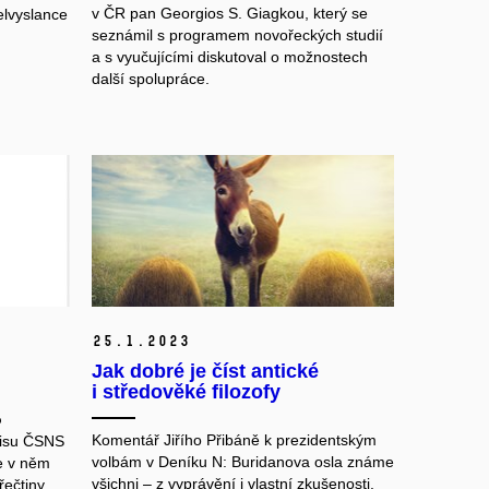
v ČR pan Georgios S. Giagkou, který se
elvyslance
seznámil s programem novořeckých studií
a s vyučujícími diskutoval o možnostech
další spolupráce.
25.
1.
2023
Jak dobré je číst antické
i středověké filozofy
o
Komentář Jiřího Přibáně k prezidentským
isu ČSNS
volbám v Deníku N: Buridanova osla známe
e v něm
všichni – z vyprávění i vlastní zkušenosti.
řečtiny