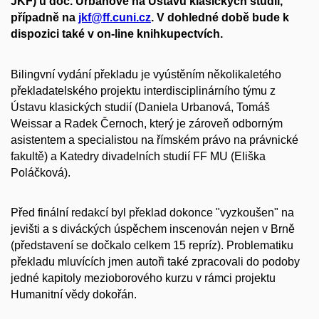
JKF) u doc. Urbanové na Ústavu klasických studií,
případně na
jkf@ff.cuni.cz
. V dohledné době bude k
dispozici také v on-line knihkupectvích.
Bilingvní vydání překladu je vyústěním několikaletého
překladatelského projektu interdisciplinárního týmu z
Ústavu klasických studií (Daniela Urbanová, Tomáš
Weissar a Radek Černoch, který je zároveň odborným
asistentem a specialistou na římském právo na právnické
fakultě) a Katedry divadelních studií FF MU (Eliška
Poláčková).
Před finální redakcí byl překlad dokonce "vyzkoušen" na
jevišti a s diváckých úspěchem inscenován nejen v Brně
(představení se dočkalo celkem 15 repríz). Problematiku
překladu mluvících jmen autoři také zpracovali do podoby
jedné kapitoly mezioborového kurzu v rámci projektu
Humanitní vědy dokořán.