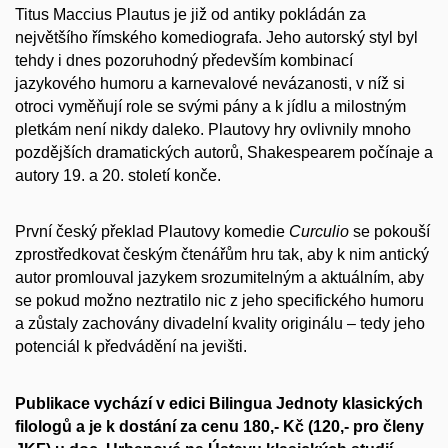
Titus Maccius Plautus je již od antiky pokládán za
největšího římského komediografa. Jeho autorský styl byl
tehdy i dnes pozoruhodný především kombinací
jazykového humoru a karnevalové nevázanosti, v níž si
otroci vyměňují role se svými pány a k jídlu a milostným
pletkám není nikdy daleko. Plautovy hry ovlivnily mnoho
pozdějších dramatických autorů, Shakespearem počínaje a
autory 19. a 20. století konče.
První český překlad Plautovy komedie
Curculio
se pokouší
zprostředkovat českým čtenářům hru tak, aby k nim antický
autor promlouval jazykem srozumitelným a aktuálním, aby
se pokud možno neztratilo nic z jeho specifického humoru
a zůstaly zachovány divadelní kvality originálu – tedy jeho
potenciál k předvádění na jevišti.
Publikace vychází v edici Bilingua Jednoty klasických
filologů a je k dostání za cenu 180,- Kč (120,- pro členy