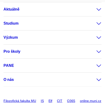
Aktuálně
Studium
Výzkum
Pro školy
PANE
O nás
Filozofická fakulta MU
IS
Elf
CIT
O365
online.muni.cz