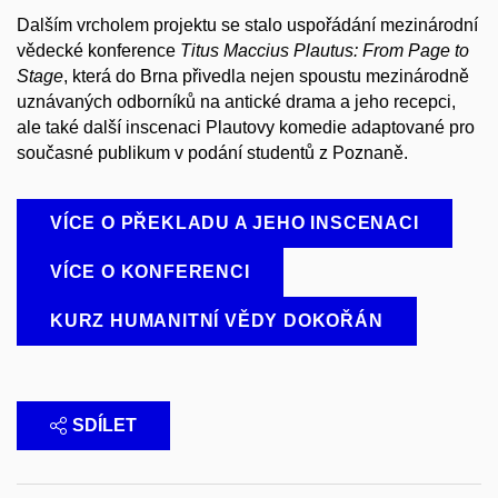
Dalším vrcholem projektu se stalo uspořádání mezinárodní
vědecké konference
Titus Maccius Plautus: From Page to
Stage
, která do Brna přivedla nejen spoustu mezinárodně
uznávaných odborníků na antické drama a jeho recepci,
ale také další inscenaci Plautovy komedie adaptované pro
současné publikum v podání studentů z Poznaně.
VÍCE O PŘEKLADU A JEHO INSCENACI
VÍCE O KONFERENCI
KURZ HUMANITNÍ VĚDY DOKOŘÁN
SDÍLET