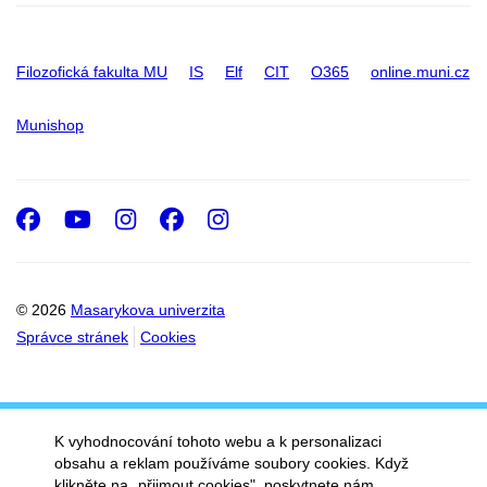
Filozofická fakulta MU
IS
Elf
CIT
O365
online.muni.cz
Munishop
Facebook
Youtube
Instagram
Facebook
Instagram
© 2026
Masarykova univerzita
Správce stránek
Cookies
K vyhodnocování tohoto webu a k personalizaci
obsahu a reklam používáme soubory cookies. Když
klikněte na „přijmout cookies", poskytnete nám