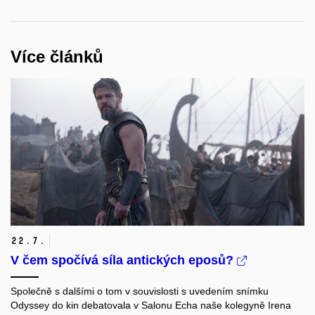
Více článků
22.
7.
V čem spočívá síla antických eposů?
Společně s dalšími o tom v souvislosti s uvedením snímku
Odyssey do kin debatovala v Salonu Echa naše kolegyně Irena