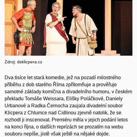
Zdroj: dsklicpera.cz
Dva tisíce let stará komedie, jež na pozadí milostného
příběhu z dob starého Říma zpřítomňuje a prověřuje
samotné základy komična a divadelního humoru, v českém
překladu Tomáše Weissara, Elišky Poláčkové, Daniely
Urbanové a Radka Černocha zaujala divadelní soubor
Klicpera z Chlumce nad Cidlinou zjevně natolik, že se
rozhodl ji inscenovat. Premiéru měla v jejich podání letos
na konci října, o dalších reprízách se prozatím na webu
souboru nepíše, jistě však ještě na nějaké dojde.