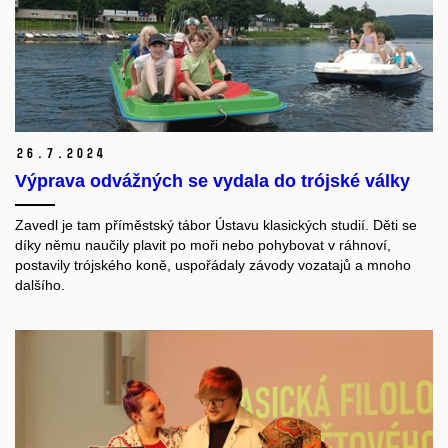
26.
7.
2024
Výprava odvážných se vydala do trójské války
Zavedl je tam příměstský tábor Ústavu klasických studií. Děti se
díky němu naučily plavit po moři nebo pohybovat v ráhnoví,
postavily trójského koně, uspořádaly závody vozatajů a mnoho
dalšího.