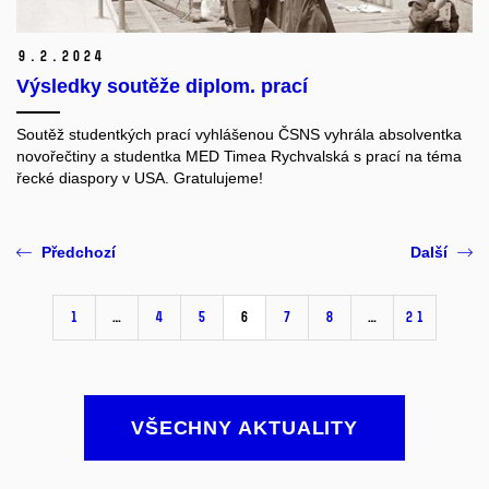
9.
2.
2024
Výsledky soutěže diplom. prací
Soutěž studentkých prací vyhlášenou ČSNS vyhrála absolventka
novořečtiny a studentka MED Timea Rychvalská s prací na téma
řecké diaspory v USA. Gratulujeme!
Předchozí
Další
1
…
4
5
6
7
8
…
21
VŠECHNY AKTUALITY