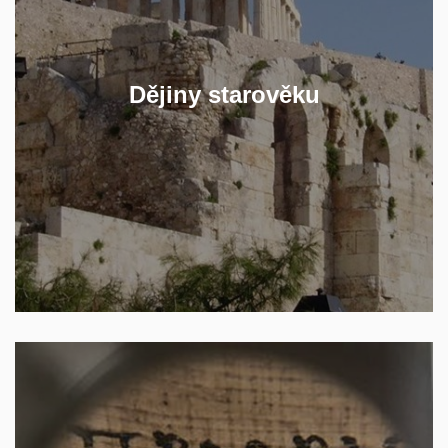
starověkých civilizací a zamýšlejte se
s námi nad tím, co může poznání
starověkých dějin předat současné
Dějiny starověku
společnosti.
ZJISTĚTE VÍCE
Naučte se klasickou řečtinu a/nebo