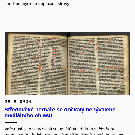
Jan Hus myslel o doplňcích stravy.
30.
9.
2024
Středověké herbáře se dočkaly nebývalého
mediálního ohlasu
Veřejnosti je v souvislosti se spuštěním databáze
Herbaria
manuscripta
představila doc. Dana Stehlíková z našeho ústavu.