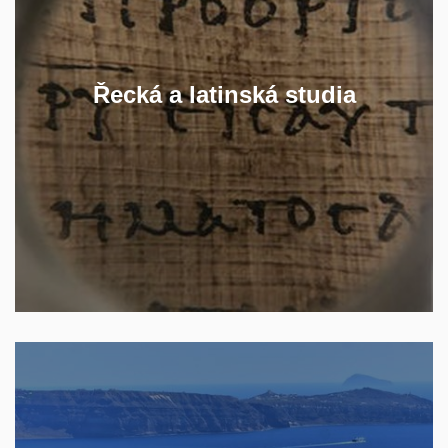
latinu a pronikněte skrze literaturu do
myšlenkového světa antiky.
V navazujícím magisterském studiu se
Řecká a latinská studia
pak můžete specializovat na latinu
středověku nebo na učitelství.
ZJISTĚTE VÍCE
Naučte se moderní řečtinu a seznamte