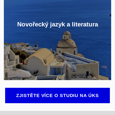
se s řeckou literaturou a kulturou.
V navazujícím magisterském studiu se
pak můžete specializovat na
Novořecký jazyk a
literatura
překladatelství.
ZJISTĚTE VÍCE
ZJISTĚTE VÍCE O STUDIU NA ÚKS