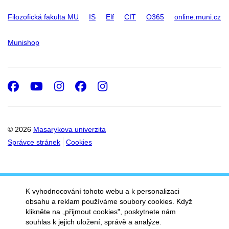
Filozofická fakulta MU
IS
Elf
CIT
O365
online.muni.cz
Munishop
Facebook
Youtube
Instagram
Facebook
Instagram
© 2026
Masarykova univerzita
Správce stránek
Cookies
K vyhodnocování tohoto webu a k personalizaci
obsahu a reklam používáme soubory cookies. Když
klikněte na „přijmout cookies", poskytnete nám
souhlas k jejich uložení, správě a analýze.