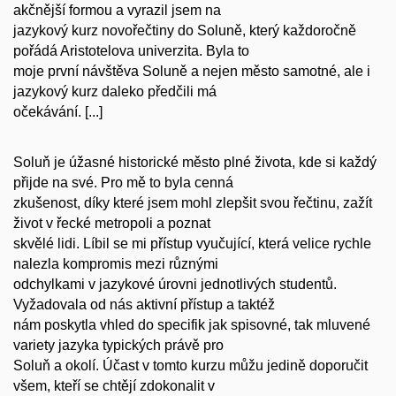
akčnější formou a vyrazil jsem na
jazykový kurz novořečtiny do Soluně, který každoročně
pořádá Aristotelova univerzita. Byla to
moje první návštěva Soluně a nejen město samotné, ale i
jazykový kurz daleko předčili má
očekávání. [...]
Soluň je úžasné historické město plné života, kde si každý
přijde na své. Pro mě to byla cenná
zkušenost, díky které jsem mohl zlepšit svou řečtinu, zažít
život v řecké metropoli a poznat
skvělé lidi. Líbil se mi přístup vyučující, která velice rychle
nalezla kompromis mezi různými
odchylkami v jazykové úrovni jednotlivých studentů.
Vyžadovala od nás aktivní přístup a taktéž
nám poskytla vhled do specifik jak spisovné, tak mluvené
variety jazyka typických právě pro
Soluň a okolí. Účast v tomto kurzu můžu jedině doporučit
všem, kteří se chtějí zdokonalit v