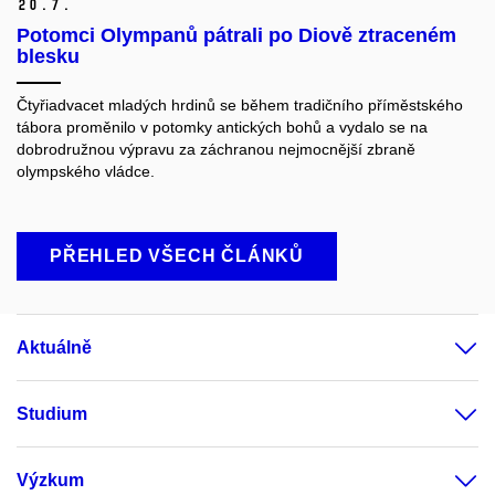
20.
7.
Potomci Olympanů pátrali po Diově ztraceném
blesku
Čtyřiadvacet mladých hrdinů se během tradičního příměstského
tábora proměnilo v potomky antických bohů a vydalo se na
dobrodružnou výpravu za záchranou nejmocnější zbraně
olympského vládce.
PŘEHLED VŠECH ČLÁNKŮ
Aktuálně
Studium
Výzkum