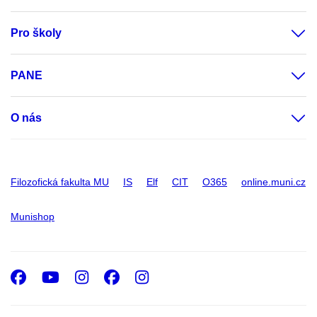
Pro školy
PANE
O nás
Filozofická fakulta MU
IS
Elf
CIT
O365
online.muni.cz
Munishop
Facebook
Youtube
Instagram
Facebook
Instagram