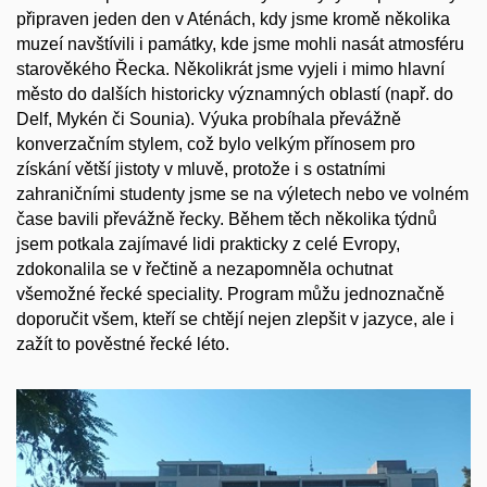
připraven jeden den v Aténách, kdy jsme kromě několika
muzeí navštívili i památky, kde jsme mohli nasát atmosféru
starověkého Řecka. Několikrát jsme vyjeli i mimo hlavní
město do dalších historicky významných oblastí (např. do
Delf, Mykén či Sounia). Výuka probíhala převážně
konverzačním stylem, což bylo velkým přínosem pro
získání větší jistoty v mluvě, protože i s ostatními
zahraničními studenty jsme se na výletech nebo ve volném
čase bavili převážně řecky. Během těch několika týdnů
jsem potkala zajímavé lidi prakticky z celé Evropy,
zdokonalila se v řečtině a nezapomněla ochutnat
všemožné řecké speciality. Program můžu jednoznačně
doporučit všem, kteří se chtějí nejen zlepšit v jazyce, ale i
zažít to pověstné řecké léto.