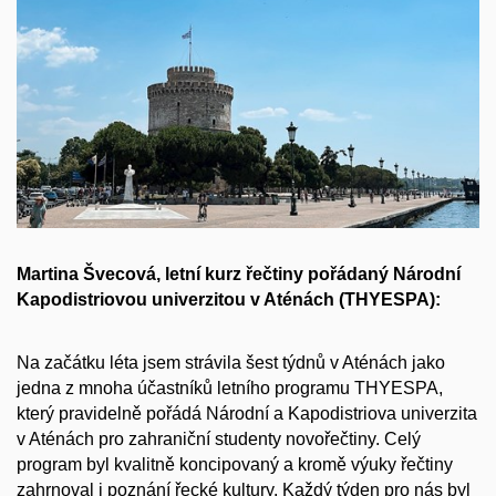
Martina Švecová, letní kurz řečtiny pořádaný Národní
Kapodistriovou univerzitou v Aténách (THYESPA):
Na začátku léta jsem strávila šest týdnů v Aténách jako
jedna z mnoha účastníků letního programu THYESPA,
který pravidelně pořádá Národní a Kapodistriova univerzita
v Aténách pro zahraniční studenty novořečtiny. Celý
program byl kvalitně koncipovaný a kromě výuky řečtiny
zahrnoval i poznání řecké kultury. Každý týden pro nás byl