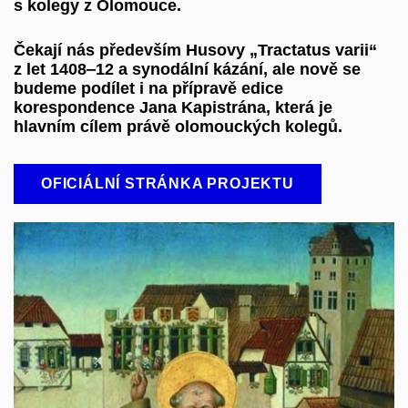
s kolegy z Olomouce.
Čekají nás především Husovy „Tractatus varii“
z let 1408‒12 a synodální kázání, ale nově se
budeme podílet i na přípravě edice
korespondence Jana Kapistrána, která je
hlavním cílem právě olomouckých kolegů.
OFICIÁLNÍ STRÁNKA PROJEKTU