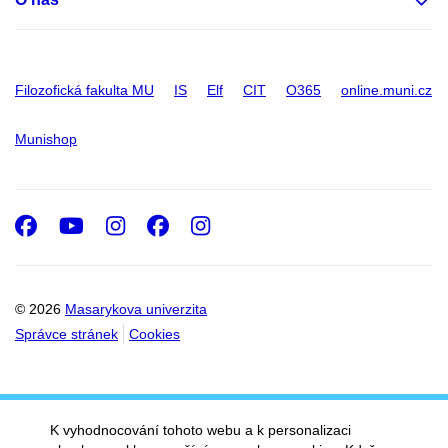
Filozofická fakulta MU
IS
Elf
CIT
O365
online.muni.cz
Munishop
Facebook
Youtube
Instagram
Facebook
Instagram
© 2026
Masarykova univerzita
Správce stránek
Cookies
K vyhodnocování tohoto webu a k personalizaci