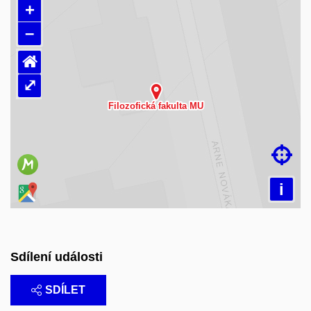
+
–
⌂
⤢
Načítám mapu…

i
Sdílení události
SDÍLET