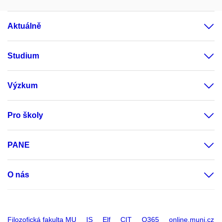
Aktuálně
Studium
Výzkum
Pro školy
PANE
O nás
Filozofická fakulta MU
IS
Elf
CIT
O365
online.muni.cz