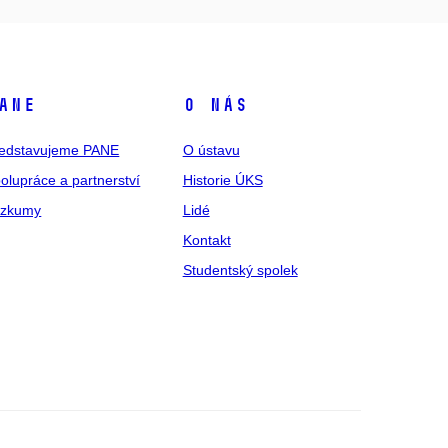
ANE
O nás
edstavujeme PANE
O ústavu
olupráce a partnerství
Historie ÚKS
ýzkumy
Lidé
Kontakt
Studentský spolek