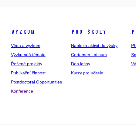
Výzkum
Pro školy
P
Věda a výzkum
Nabídka aktivit do výuky
Př
Výzkumná témata
Certamen Latinum
Sp
Řešené projekty
Den latiny
V
Publikační činnost
Kurzy pro učitele
Postdoctoral Opportunities
Konference