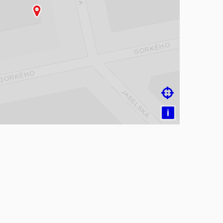
čítám mapu…

i