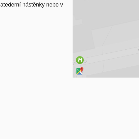
 katederní nástěnky nebo v
Na