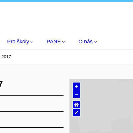
Pro školy
PANE
O nás
í 2017
7
+
–
⌂
⤢