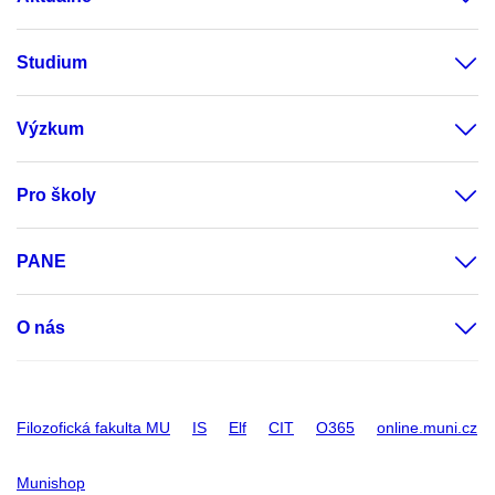
Studium
Výzkum
Pro školy
PANE
O nás
Filozofická fakulta MU
IS
Elf
CIT
O365
online.muni.cz
Munishop