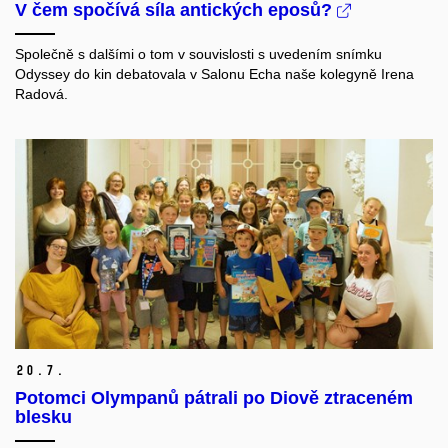
V čem spočívá síla antických eposů?
Společně s dalšími o tom v souvislosti s uvedením snímku
Odyssey do kin debatovala v Salonu Echa naše kolegyně Irena
Radová.
20.
7.
Potomci Olympanů pátrali po Diově ztraceném
blesku