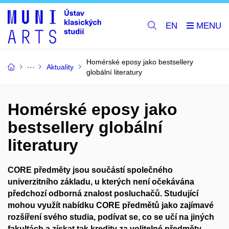
EN
Homérské eposy jako bestsellery
Aktuality
globální literatury
Homérské eposy jako
bestsellery globální
literatury
CORE
předměty jsou součástí společného
univerzitního základu, u kterých není očekávána
předchozí odborná znalost posluchačů.
Studující
mohou využít nabídku CORE předmětů jako zajímavé
rozšíření svého studia, podívat se, co se učí na jiných
fakultách a získat tak kredity za volitelné předměty.