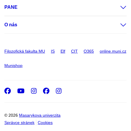
PANE
O nás
Filozofická fakulta MU
IS
Elf
CIT
O365
online.muni.cz
Munishop
Facebook
Youtube
Instagram
Facebook
Instagram
© 2026
Masarykova univerzita
Správce stránek
Cookies