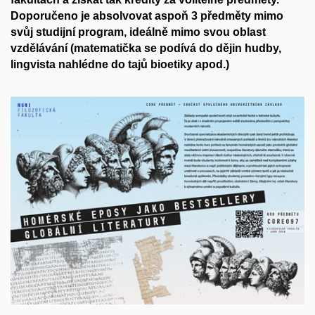
Doporučeno je absolvovat
aspoň 3 předměty mimo
svůj studijní program
, ideálně mimo svou oblast
vzdělávání (matemati
č
k
a
se podívá do dějin hudby,
lingvista nahlédne do tajů bioetiky apod.)