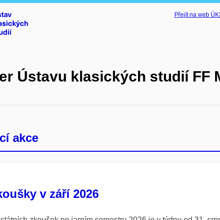
Přejít na web Ú
er Ústavu klasických studií FF
cí akce
koušky v září 2026
státních zkoušek po jarním semestru 2026 je v týdnu od 31. srp