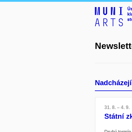
Newslett
Nadcházejí
31. 8. – 4. 9.
Státní z
Druhý termín 