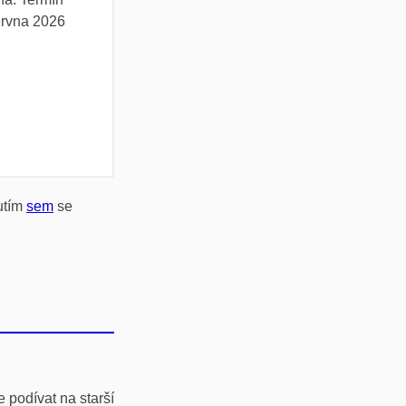
ervna 2026
utím
sem
se
 podívat na starší