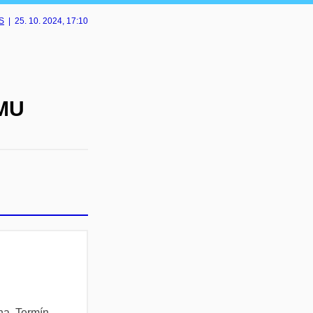
KS
|
25. 10. 2024
, 17:10
 MU
na. Termín