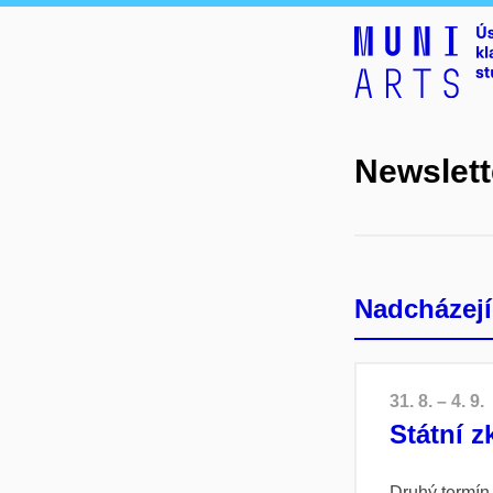
Newslett
Nadcházejí
31. 8. – 4. 9.
Státní z
Druhý termín 