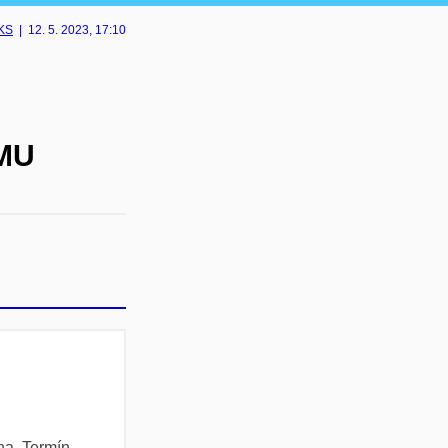
ÚKS
|
12. 5. 2023
, 17:10
 MU
na. Termín