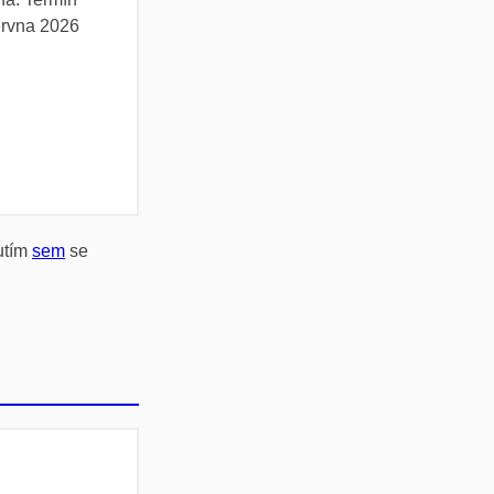
ervna 2026
utím
sem
se