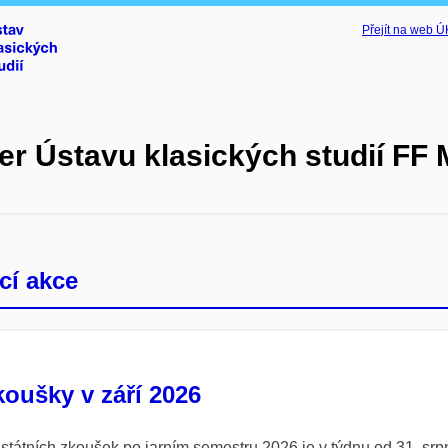
Přejít na web 
er Ústavu klasických studií FF
cí akce
koušky v září 2026
státních zkoušek po jarním semestru 2026 je v týdnu od 31. srp