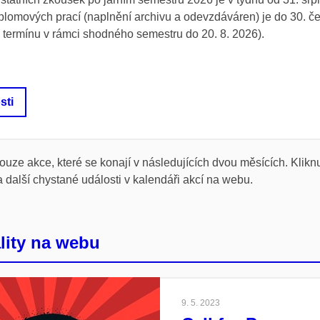
plomových prací (naplnění archivu a odevzdáváren) je do 30. č
 termínu v rámci shodného semestru do 20. 8. 2026).
sti
uze akce, které se konají v následujících dvou měsících. Klikn
 další chystané události v kalendáři akcí na webu.
lity na webu
9. 5. 2023