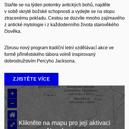
Staňte se na týden potomky antických bohů, najděte
v sobě skryté božské schopnosti a vydejte se na stopu
ztracenému pokladu. Cestou se dozvíte mnoho zajímavého
z antické mytologie i z každodenního života starověkého
člověka.
Zbrusu nový program tradiční letní vzdělávací akce ve
formě příměstského tábora volně inspirovaný
dobrodružstvím Percyho Jacksona.
ZJISTĚTE VÍCE
+
–
⌂
Klikněte na mapu pro její aktivaci
⤢