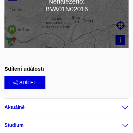
Nenalezeno:
Načítám mapu…
BVA01N02016

i
Sdílení události
SDÍLET
Aktuálně
Studium