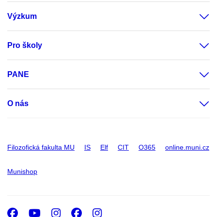
Výzkum
Pro školy
PANE
O nás
Filozofická fakulta MU
IS
Elf
CIT
O365
online.muni.cz
Munishop
Facebook
Youtube
Instagram
Facebook
Instagram