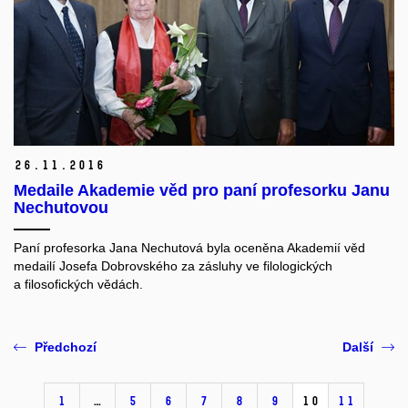
26.
11.
2016
Medaile Akademie věd pro paní profesorku Janu
Nechutovou
Paní profesorka Jana Nechutová byla oceněna Akademií věd
medailí Josefa Dobrovského za zásluhy ve filologických
a filosofických vědách.
Předchozí
Další
1
…
5
6
7
8
9
10
11