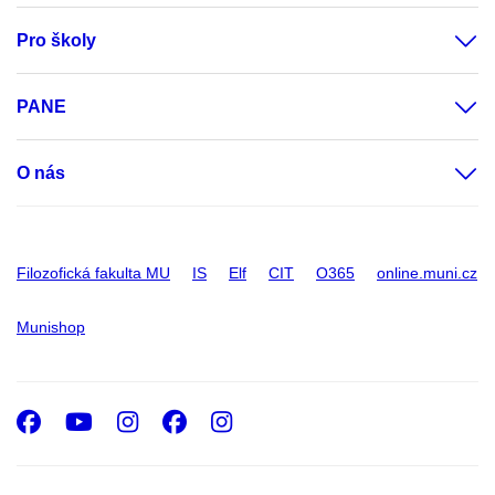
Pro školy
PANE
O nás
Filozofická fakulta MU
IS
Elf
CIT
O365
online.muni.cz
Munishop
Facebook
Youtube
Instagram
Facebook
Instagram