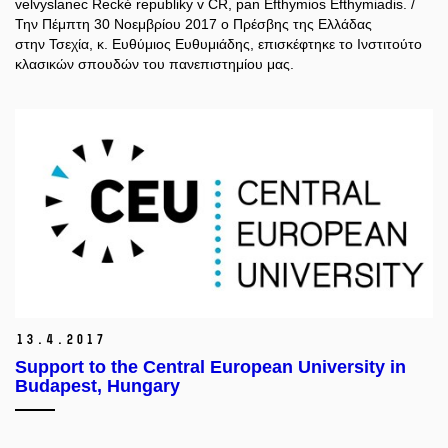
velvyslanec Řecké republiky v ČR, pan Efthymios Efthymiadis. /
Την Πέμπτη 30 Νοεμβρίου 2017 ο Πρέσβης της Ελλάδας
στην Τσεχία, κ. Ευθύμιος Ευθυμιάδης, επισκέφτηκε το Ινστιτούτο
κλασικών σπουδών του πανεπιστημίου μας.
13.
4.
2017
Support to the Central European University in
Budapest, Hungary